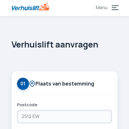
naar
naar
content
footer
Verhuislift aanvragen
Plaats van bestemming
01
Postcode