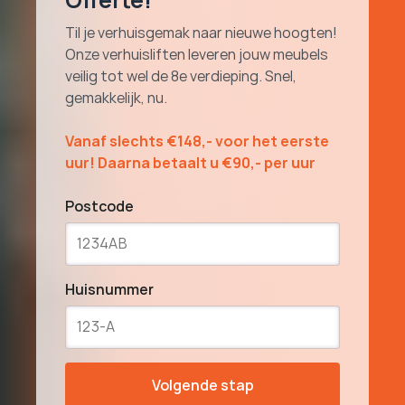
Offerte!
Til je verhuisgemak naar nieuwe hoogten!
Onze verhuislift­en leveren jouw meubels
veilig tot wel de 8e verdieping. Snel,
gemakkelijk, nu.
Vanaf slechts
€
148,- voor het eerste
uur! Daarna betaalt u
€90,- per uur
Postcode
Huisnummer
Volgende stap