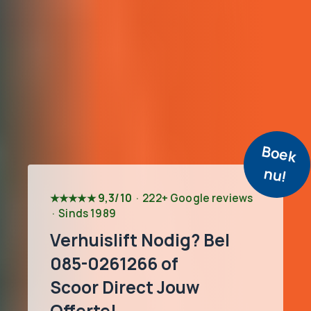
B
o
e
k
u
n
!
★★★★★
9,3/10
· 222+ Google reviews
· Sinds 1989
Verhuislift Nodig? Bel
085-0261266 of
Scoor Direct Jouw