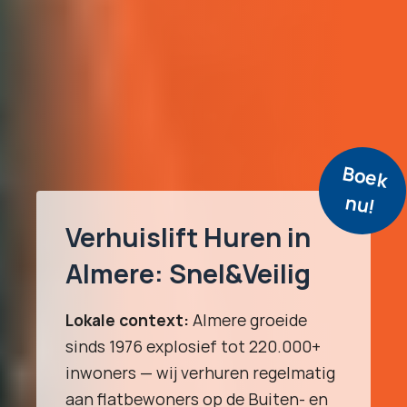
B
o
e
k
u
n
!
Verhuislift Huren in
Almere: Snel&Veilig
Lokale context:
Almere groeide
sinds 1976 explosief tot 220.000+
inwoners — wij verhuren regelmatig
aan flatbewoners op de Buiten- en