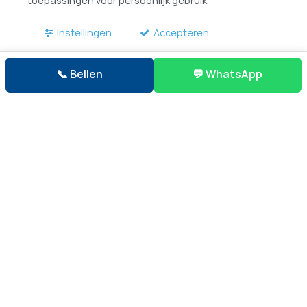
toepassingen voor persoonlijk gebruik.
Instellingen
Accepteren
📞 Bellen
💬 WhatsApp
1. Standaard Ladderlift/Meubellift