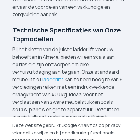
ervaar de voordelen van een vakkundige en
zorgvuldige aanpak.
Technische Specificaties van Onze
Topmodellen
Bij het kiezen van de juiste ladderlift voor uw
behoeften in Almere, bieden wij een scala aan
opties die zijn ontworpen om elke
verhuisuitdaging aan te gaan. Onze standaard
meubellift of
ladderlift
kan tot een hoogte van 8
verdiepingen reiken met een indrukwekkende
draagkracht van 400 kg, ideaal voor het
verplaatsen van zware meubelstukken zoals
sofa's, piano's en grote apparatuur. Deze liften
zijn niet alleen krachtig maar ook efficiënt,
waardoor uw verhuizing vlot en zonder
Deze website gebruikt Google Analytics op privacy
complicaties verloopt. Wij hebben sinds kort ook
vriendelijke wijze en bij goedkeuring functionele
verhuislift­en in
Tilburg
en
Delft
!