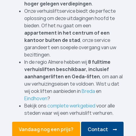
hoger gelegen verdiepingen
.
Onze verhuislift­service biedt de perfecte
oplossing om deze uitdagingen hoofd te
bieden. Of het nu gaat om een
appartement in het centrum of een
kantoor buiten de stad
, onze service
garandeert een soepele overgang van uw
bezittingen.
In de regio Almere hebben wij
8 fulltime
verhuislift­en beschikbaar, inclusief
aanhangerliften en Geda-liften
, om aan al
uw verhuizingseisen te voldoen. Wist u dat
wij ook liften aanbieden in
Breda
en
Eindhoven
?
Bekijk ons
complete werkgebied
voor alle
steden waar wij een verhuislift verhuren.
Vandaag nog een prijs?
Contact