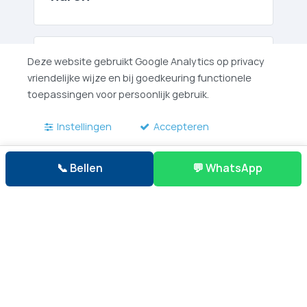
Wassenaar Verhuislift huren
Deze website gebruikt Google Analytics op privacy
vriendelijke wijze en bij goedkeuring functionele
toepassingen voor persoonlijk gebruik.
Instellingen
Accepteren
Verhuislift­en Verhuur in
Westvoorne
📞 Bellen
💬 WhatsApp
Een Verhuislift huren in
Zoetermeer