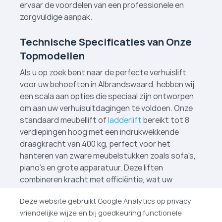
ervaar de voordelen van een professionele en
zorgvuldige aanpak.
Technische Specificaties van Onze
Topmodellen
Als u op zoek bent naar de perfecte verhuislift
voor uw behoeften in Albrandswaard, hebben wij
een scala aan opties die speciaal zijn ontworpen
om aan uw verhuisuitdagingen te voldoen. Onze
standaard meubellift of
ladderlift
bereikt tot 8
verdiepingen hoog met een indrukwekkende
draagkracht van 400 kg, perfect voor het
hanteren van zware meubelstukken zoals sofa's,
piano's en grote apparatuur. Deze liften
combineren kracht met efficiëntie, wat uw
verhuisproces vlot en zonder problemen laat
Deze website gebruikt Google Analytics op privacy
verlopen. Wij hebben sinds kort ook verhuislift­en in
vriendelijke wijze en bij goedkeuring functionele
Eindhoven
en
A
lmere
!