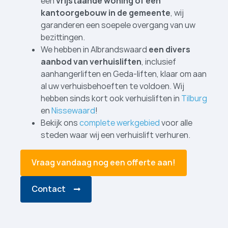
een
vrijstaande woning of een
kantoorgebouw in de gemeente
, wij
garanderen een soepele overgang van uw
bezittingen.
We hebben in Albrandswaard
een divers
aanbod van verhuislift­en
, inclusief
aanhangerliften en Geda-liften, klaar om aan
al uw verhuisbehoeften te voldoen. Wij
hebben sinds kort ook verhuislift­en in
Tilburg
en
Nissewaard
!
Bekijk ons
complete werkgebied
voor alle
steden waar wij een verhuislift verhuren.
Vraag vandaag nog een offerte aan!
Contact