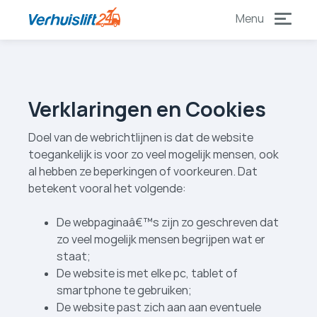
naar
naar
content
footer
Verklaringen en Cookies
Doel van de webrichtlijnen is dat de website
toegankelijk is voor zo veel mogelijk mensen, ook
al hebben ze beperkingen of voorkeuren. Dat
betekent vooral het volgende:
De webpaginaâ€™s zijn zo geschreven dat
zo veel mogelijk mensen begrijpen wat er
staat;
De website is met elke pc, tablet of
smartphone te gebruiken;
De website past zich aan aan eventuele