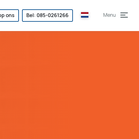
language
p ons
Bel: 085-0261266