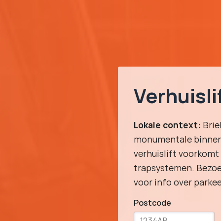
Verhuisli
Lokale context:
Brie
monumentale binnen
verhuislift voorkomt
trapsystemen. Bezo
voor info over parke
Postcode