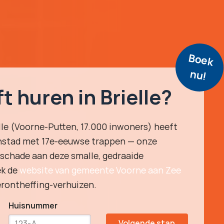
B
o
e
k
u
n
!
ft huren in Brielle?
lle (Voorne-Putten, 17.000 inwoners) heeft
stad met 17e-eeuwse trappen — onze
 schade aan deze smalle, gedraaide
ek de
website van gemeente Voorne aan Zee
erontheffing-verhuizen.
Huisnummer
Volgende stap