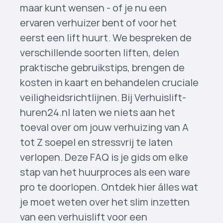
Wat moet ik doen als ik de tijd van de bezorgers niet weet?
maar kunt wensen - of je nu een
Hoe lang kan ik een verhuislift huren?
ervaren verhuizer bent of voor het
eerst een lift huurt. We bespreken de
verschillende soorten liften, delen
Kan ik ook een verhuislift met spoed huren?
praktische gebruikstips, brengen de
Kunnen verhuislift­en ook 's nachts worden gebruikt?
kosten in kaart en behandelen cruciale
Kan ik een verhuislift huren voor een uur?
veiligheidsrichtlijnen. Bij Verhuislift­
Wat zijn de piekuren voor het gebruik van een verhuislift?
Bieden jullie flexibele verhuurtijden aan voor verhuislift­en?
huren24.nl laten we niets aan het
Kunnen jullie last-minute boekingen voor verhuislift­en accepteren?
toeval over om jouw verhuizing van A
tot Z soepel en stressvrij te laten
verlopen. Deze FAQ is je gids om elke
Hoeveel tijd kost het om mijn spullen te verhuizen met een verhuislift?
stap van het huurproces als een ware
Hoe lang zijn jullie bezig met één of meerdere losse objecten liften?
pro te doorlopen. Ontdek hier álles wat
Hoe snel kan een verhuislift worden opgezet?
je moet weten over het slim inzetten
Kan ik een verhuislift huren met meerdere stopplaatsen?
Zijn er extra kosten verbonden aan het huren van een verhuislift buiten reguliere werktijden?
van een verhuislift voor een