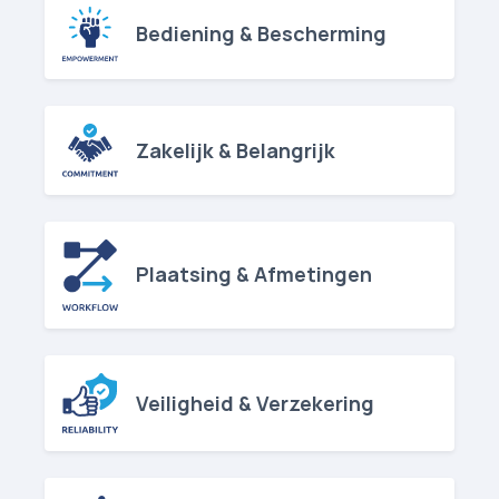
Bediening & Bescherming
Hoe groot is een verhuislift?
Hoe groot is het plateau van een lift?
Hoe breed moet de toegang zijn voor een verhuislift?
Kan de verhuislift op elke locatie worden gebruikt?
Kunnen verhuislift­en worden gebruikt in smalle straatjes?
Zakelijk & Belangrijk
Beïnvloedt de vloer van de verhuislocatie het gebruik van een verhuislift?
Hoe kan ik controleren of een verhuislift veilig is?
Plaatsing & Afmetingen
Wat zijn de veiligheidsvoorschriften voor het gebruik van een verhuislift?
Hoe wordt de veiligheid gegarandeerd bij het gebruik van een verhuislift op grote hoogte?
Kan ik zelf een verhuislift installeren?
Wat dekt de verzekering bij het huren van een verhuislift?
Is een verzekering inbegrepen bij het huren van een verhuislift?
Veiligheid & Verzekering