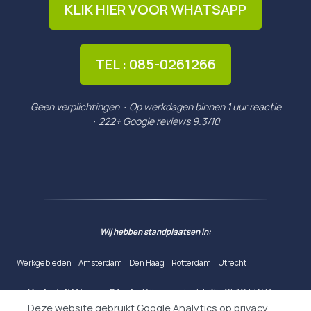
KLIK HIER VOOR WHATSAPP
TEL : 085-0261266
Geen verplichtingen · Op werkdagen binnen 1 uur reactie
· 222+ Google reviews 9.3/10
Wij hebben standplaatsen in:
Werkgebieden
Amsterdam
Den Haag
Rotterdam
Utrecht
Verhuislifthuren24.nl
· Prinsengracht 35, 2512 EW Den
Deze website gebruikt Google Analytics op privacy
Haag ·
085-0261266
·
WhatsApp
· KvK
92157564
· BTW