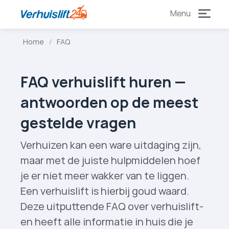
naar
naar
content
footer
Home
FAQ
FAQ verhuislift huren —
Wat is een verhuislift?
Hoe werkt een verhuislift?
antwoorden op de meest
Wanneer heb je een verhuislift nodig?
Welke verhuislift moet ik kiezen?
gestelde vragen
Welke verschillende verhuislift­en heb je allemaal?
Waarom zou ik een verhuislift huren?
Verhuizen kan een ware uitdaging zijn,
maar met de juiste hulpmiddelen hoef
je er niet meer wakker van te liggen.
Hoeveel tijd van tevoren moet ik een verhuislift reserveren?
Een verhuislift is hierbij goud waard.
Wanneer is het beste moment om te verhuizen met een verhuislift?
Deze uitputtende FAQ over verhuislift­
Zijn jullie in het weekend beschikbaar?
en heeft alle informatie in huis die je
Wat zijn jullie werktijden?