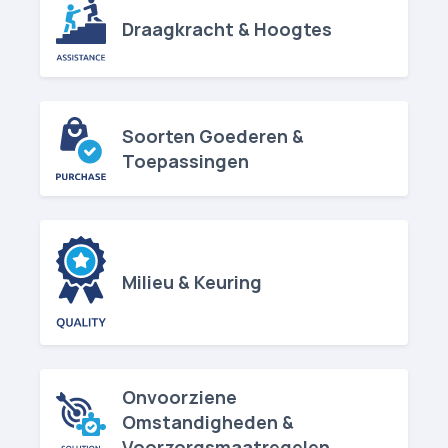
Zijn er beperkingen aan wat je met een verhuislift kunt verhuizen?
Draagkracht & Hoogtes
Wat is de maximale hoogte die een verhuislift kan bereiken?
Hoe zorg je dat een verhuislift niet overbelast raakt?
Wat is de maximale draagkracht van de lift?
Wat is de maximale hoogte van een aanhanger lift
Wat is de maximale hoogte van een GEDA lift
Soorten Goederen &
Toepassingen
Hoe verhuis je kwetsbare items met een verhuislift?
Kunnen verhuislift­en worden gehuurd voor industriële toepassingen?
Kan de verhuislift worden gepersonaliseerd voor specifieke verhuizingen?
Milieu & Keuring
Hoe verhuis ik zware objecten met een verhuislift?
Welke soorten goederen kunnen met verhuislift­en worden verplaatst en voor welke toepassingen zijn ze geschikt?
Wat zijn de beperkingen van verhuislift­en voor verschillende soorten goederen?
Onvoorziene
Omstandigheden &
Hebben verhuislift­en elektriciteit nodig?
Voorzorgsmaatregelen
Zijn er milieuvriendelijke verhuislift­en beschikbaar?