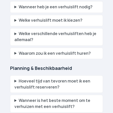
Hoe omgaan met verkeersbelemmeringen bij het gebruik van een verhuislift?
Wanneer heb je een verhuislift nodig?
Wat zijn de gemeentelijke regels voor het gebruik van verhuislift­en?
Heb ik een vergunning nodig om een verhuislift te gebruiken?
Zijn er bepaalde regels voor het plaatsen van een verhuislift op openbare grond?
Welke verhuislift moet ik kiezen?
Welke verschillende verhuislift­en heb je
allemaal?
Waarom zou ik een verhuislift huren?
Planning & Beschikbaarheid
Hoeveel tijd van tevoren moet ik een
verhuislift reserveren?
Wanneer is het beste moment om te
verhuizen met een verhuislift?